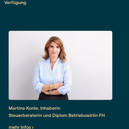
Verfügung.
Martina Konle, Inhaberin
Steuerberaterin und Diplom Betriebswirtin FH
Kanzleigründung in 2004
mehr Infos