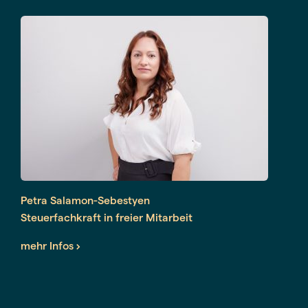
Bilanzierung und Buchführung von
mittelständischen Unternehmen
Petra Salamon-Sebestyen
Steuerfachkraft in freier Mitarbeit
Schwerpunkte:
mehr Infos
Steuererklärungen
Buchführung
Büroorganisation